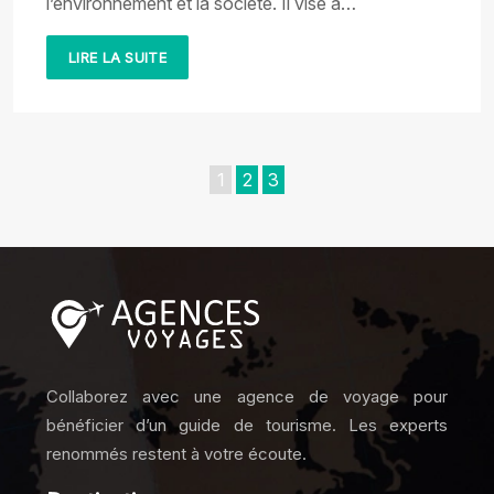
l’environnement et la société. Il vise à…
LIRE LA SUITE
1
2
3
Collaborez avec une agence de voyage pour
bénéficier d’un guide de tourisme. Les experts
renommés restent à votre écoute.