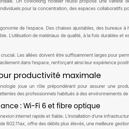
mordiale. Un coworking hôtelier réussi propose une variété 
individuels pour la concentration, des espaces collaboratifs p
ergonomie de l’espace. Des chaises ajustables, des bureaux à
able. L’utilisation de matériaux de qualité, à la fois durables e
nt crucial. Les allées doivent être suffisamment larges pour 
er facilement dans l’espace, renforçant ainsi leur expérience posit
ur productivité maximale
ogie joue un rôle prépondérant pour assurer une productiv
ttentes des professionnels habitués à des environnements de 
nce : Wi-Fi 6 et fibre optique
ion internet rapide et fiable. L’installation d’une infrastructu
 802.11ax, offre des débits plus élevés, une meilleure gestion d